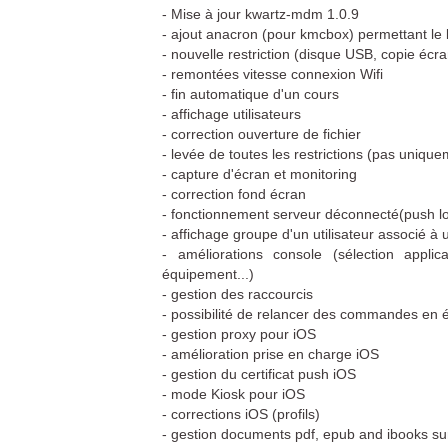
- Mise à jour kwartz-mdm 1.0.9
- ajout anacron (pour kmcbox) permettant le
- nouvelle restriction (disque USB, copie écran
- remontées vitesse connexion Wifi
- fin automatique d'un cours
- affichage utilisateurs
- correction ouverture de fichier
- levée de toutes les restrictions (pas uniq
- capture d'écran et monitoring
- correction fond écran
- fonctionnement serveur déconnecté(push lo
- affichage groupe d'un utilisateur associé 
- améliorations console (sélection applic
équipement...)
- gestion des raccourcis
- possibilité de relancer des commandes en 
- gestion proxy pour iOS
- amélioration prise en charge iOS
- gestion du certificat push iOS
- mode Kiosk pour iOS
- corrections iOS (profils)
- gestion documents pdf, epub and ibooks sur