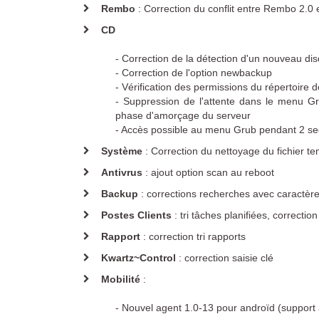
Rembo
: Correction du conflit entre Rembo 2.0 
CD
- Correction de la détection d'un nouveau d
- Correction de l'option newbackup
- Vérification des permissions du répertoire d
- Suppression de l'attente dans le menu Gr
phase d'amorçage du serveur
- Accès possible au menu Grub pendant 2 s
Système
: Correction du nettoyage du fichier t
Antivrus
: ajout option scan au reboot
Backup
: corrections recherches avec caractèr
Postes Clients
: tri tâches planifiées, correctio
Rapport
: correction tri rapports
Kwartz~Control
: correction saisie clé
Mobilité
:
- Nouvel agent 1.0-13 pour androïd (support 