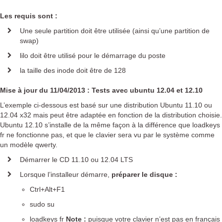
Plugin KMC pour EOLE
Les requis sont :
Solutions de filtrage
Une seule partition doit être utilisée (ainsi qu’une partition de
PROTEKT BOX
swap)
KMC BOX
lilo doit être utilisé pour le démarrage du poste
Solution de supervision
la taille des inode doit être de 128
K-ONSOLE
Mise à jour du 11/04/2013 : Tests avec ubuntu 12.04 et 12.10
Documentation
L’exemple ci-dessous est basé sur une distribution Ubuntu 11.10 ou
12.04 x32 mais peut être adaptée en fonction de la distribution choisie.
Support
Ubuntu 12.10 s’installe de la même façon à la différence que loadkeys
fr ne fonctionne pas, et que le clavier sera vu par le système comme
un modèle qwerty.
Matériel supporté
Mises à jour
Démarrer le CD 11.10 ou 12.04 LTS
Mises à jour à distance
Lorsque l’installeur démarre,
préparer le disque :
Notes d'application
Ctrl+Alt+F1
Ressources utiles
sudo su
Questions fréquentes
Notice d'utilisation
loadkeys fr
Note :
puisque votre clavier n’est pas en français