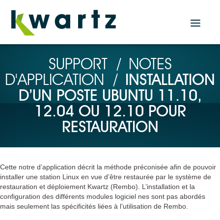
Actualités
SUPPORT
/
NOTES
D'APPLICATION
/
INSTALLATION
Accueil
D’UN POSTE UBUNTU 11.10,
Nos produits
12.04 OU 12.10 POUR
RESTAURATION
Solution Serveur
KWARTZ SERVER
Solutions Tablettes
Cette notre d’application décrit la méthode préconisée afin de pouvoir
KMC PROF
installer une station Linux en vue d’être restaurée par le système de
restauration et déploiement Kwartz (Rembo). L’installation et la
KMC BOX
configuration des différents modules logiciel nes sont pas abordés
KMC CLOUD
mais seulement las spécificités liées à l’utilisation de Rembo.
Plugin KMC pour KWARTZ SERVER