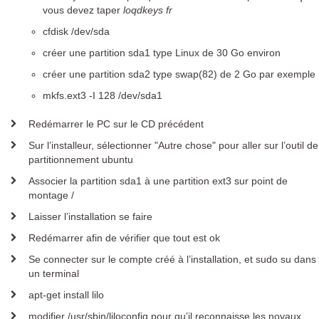
vous devez taper
loqdkeys fr
Quelle est mon adresse IP ?
Contacter le support technique
cfdisk /dev/sda
créer une partition sda1 type Linux de 30 Go environ
Téléchargements
créer une partition sda2 type swap(82) de 2 Go par exemple
Kwartz Server
mkfs.ext3 -I 128 /dev/sda1
Toutes les versions
Redémarrer le PC sur le CD précédent
Evolutions
Sur l’installeur, sélectionner "Autre chose" pour aller sur l’outil de
Outils / Documentation
partitionnement ubuntu
Modules additionnels
Associer la partition sda1 à une partition ext3 sur point de
Kwartz Mobile Control
montage /
Laisser l’installation se faire
Outils / Documentation
Redémarrer afin de vérifier que tout est ok
NetSupport School
Se connecter sur le compte créé à l’installation, et sudo su dans
un terminal
Contact
apt-get install lilo
modifier /usr/sbin/liloconfig pour qu’il reconnaisse les noyaux