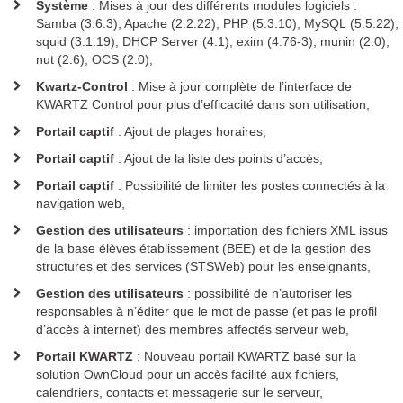
Plugin KMC pour EOLE
Système
: Mises à jour des différents modules logiciels :
Samba (3.6.3), Apache (2.2.22), PHP (5.3.10), MySQL (5.5.22),
Solutions de filtrage
squid (3.1.19), DHCP Server (4.1), exim (4.76-3), munin (2.0),
nut (2.6), OCS (2.0),
PROTEKT BOX
KMC BOX
Kwartz-Control
: Mise à jour complète de l’interface de
KWARTZ Control pour plus d’efficacité dans son utilisation,
Solution de supervision
Portail captif
: Ajout de plages horaires,
K-ONSOLE
Portail captif
: Ajout de la liste des points d’accès,
Documentation
Portail captif
: Possibilité de limiter les postes connectés à la
navigation web,
Support
Gestion des utilisateurs
: importation des fichiers XML issus
de la base élèves établissement (BEE) et de la gestion des
structures et des services (STSWeb) pour les enseignants,
Matériel supporté
Mises à jour
Gestion des utilisateurs
: possibilité de n’autoriser les
Mises à jour à distance
responsables à n’éditer que le mot de passe (et pas le profil
d’accès à internet) des membres affectés serveur web,
Notes d'application
Ressources utiles
Portail KWARTZ
: Nouveau portail KWARTZ basé sur la
solution OwnCloud pour un accès facilité aux fichiers,
Questions fréquentes
calendriers, contacts et messagerie sur le serveur,
Notice d'utilisation