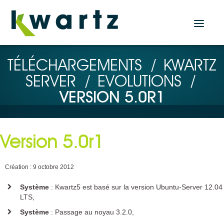
Actualités
TÉLÉCHARGEMENTS
/
KWARTZ
SERVER
/
EVOLUTIONS
/
Accueil
VERSION 5.0R1
Nos produits
Solution Serveur
Version 5.0r1
KWARTZ SERVER
Solutions Tablettes
Création : 9 octobre 2012
KMC PROF
Système
: Kwartz5 est basé sur la version Ubuntu-Server 12.04
KMC BOX
LTS,
KMC CLOUD
Système
: Passage au noyau 3.2.0,
Plugin KMC pour KWARTZ SERVER