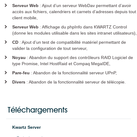
Quelle est mon adresse IP ?
Serveur Web
: Ajout d’un serveur WebDav permettant d’avoir
accès aux fichiers, calendriers et carnets d’adresses depuis tout
Contacter le support technique
client mobile,
Téléchargements
Serveur Web
: Affichage du phpInfo dans KWARTZ Control
(donne les modules utilisable dans les sites intranet utilisateurs),
Kwartz Server
CD
: Ajout d’un test de compatibilité matériel permettant de
valider la configuration de tout serveur,
Toutes les versions
Noyau
: Abandon du support des contrôleurs RAID Logiciel de
Evolutions
type Promise, Intel HostRaid et Compaq MegaIDE,
Outils / Documentation
Pare-feu
: Abandon de la fonctionnalité serveur UPnP,
Modules additionnels
Divers
: Abandon de la fonctionnalité serveur de télécopie.
Kwartz Mobile Control
Outils / Documentation
NetSupport School
Téléchargements
Contact
Kwartz Server