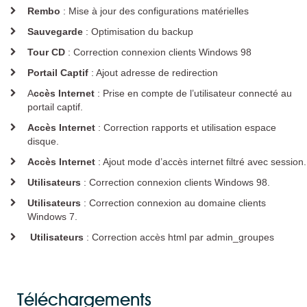
Plugin KMC pour EOLE
Rembo
: Mise à jour des configurations matérielles
Solutions de filtrage
Sauvegarde
: Optimisation du backup
PROTEKT BOX
Tour CD
: Correction connexion clients Windows 98
KMC BOX
Portail Captif
: Ajout adresse de redirection
Solution de supervision
A
ccès Internet
: Prise en compte de l’utilisateur connecté au
portail captif.
K-ONSOLE
Accès Internet
: Correction rapports et utilisation espace
Documentation
disque.
Accès Internet
: Ajout mode d’accès internet filtré avec session.
Support
Utilisateurs
: Correction connexion clients Windows 98.
Utilisateurs
: Correction connexion au domaine clients
Matériel supporté
Windows 7.
Mises à jour
Mises à jour à distance
Utilisateurs
: Correction accès html par admin_groupes
Notes d'application
Ressources utiles
Questions fréquentes
Téléchargements
Notice d'utilisation