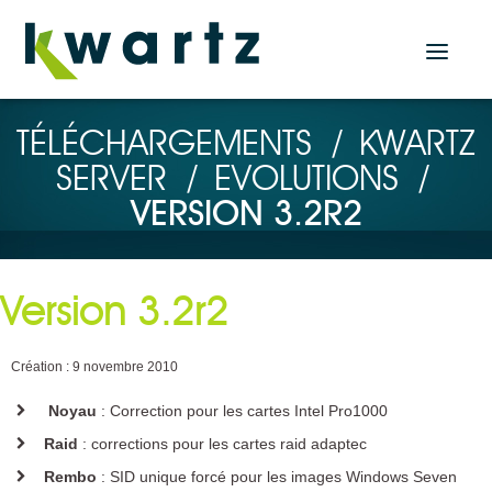
Actualités
TÉLÉCHARGEMENTS
/
KWARTZ
SERVER
/
EVOLUTIONS
/
Accueil
VERSION 3.2R2
Nos produits
Solution Serveur
Version 3.2r2
KWARTZ SERVER
Solutions Tablettes
Création : 9 novembre 2010
KMC PROF
Noyau
: Correction pour les cartes Intel Pro1000
KMC BOX
KMC CLOUD
Raid
: corrections pour les cartes raid adaptec
Plugin KMC pour KWARTZ SERVER
Rembo
: SID unique forcé pour les images Windows Seven