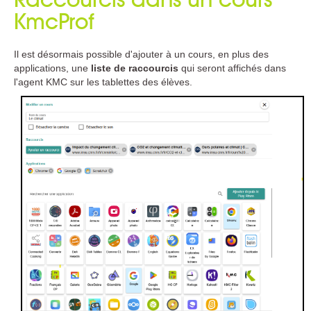
Quelle est mon adresse IP ?
KmcProf
Contacter le support technique
Il est désormais possible d'ajouter à un cours, en plus des
Téléchargements
applications, une
liste de raccourcis
qui seront affichés dans
l'agent KMC sur les tablettes des élèves.
Kwartz Server
Toutes les versions
Evolutions
Outils / Documentation
Modules additionnels
Kwartz Mobile Control
Outils / Documentation
NetSupport School
Contact