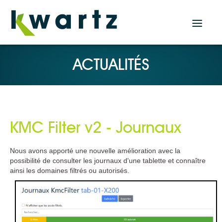
Actualités
ACTUALITÉS
Accueil
Nos produits
KMC Filter v2 - Journaux
Solution Serveur
KWARTZ SERVER
Nous avons apporté une nouvelle amélioration avec la
possibilité de consulter les journaux d'une tablette et connaître
Solutions Tablettes
ainsi les domaines filtrés ou autorisés.
KMC PROF
KMC BOX
KMC CLOUD
Plugin KMC pour KWARTZ SERVER