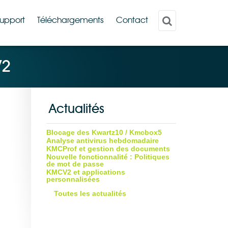
upport
Téléchargements
Contact
V2
Actualités
Blocage des Kwartz10 / Kmcbox5
Analyse antivirus hebdomadaire
KMCProf et gestion des documents
Nouvelle fonctionnalité : Politiques
de mot de passe
KMCV2 et applications
personnalisées
Toutes les actualités