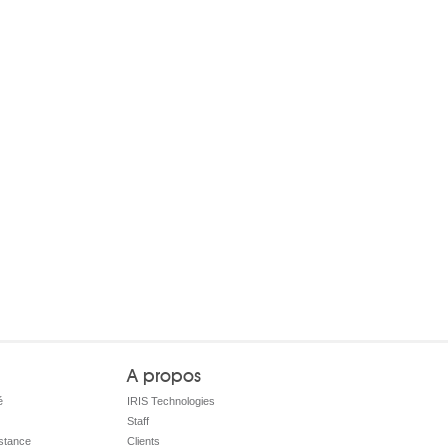
A propos
é
IRIS Technologies
Staff
istance
Clients